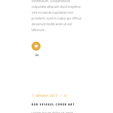
vestibulum. Suspendisse
vulputate aliquam dui.Excepteur
sint occaecat cupidatat non
proident, sunt in culpa qui officia
deserunt mollit anim id est
laborum
44
7. Oktober 2013
In
DER SPIEGEL COVER ART
Lorem ipsum dolor sit amet,