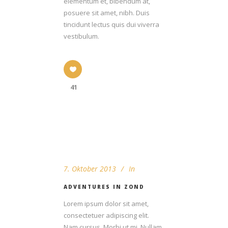
elementum et, bibendum at,
posuere sit amet, nibh. Duis
tincidunt lectus quis dui viverra
vestibulum.
41
7. Oktober 2013
In
ADVENTURES IN ZOND
Lorem ipsum dolor sit amet,
consectetuer adipiscing elit.
Nam cursus. Morbi ut mi. Nullam